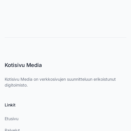
Footer
Kotisivu Media
Kotisivu Media on verkkosivujen suunnitteluun erikoistunut
digitoimisto.
Linkit
Etusivu
Palvelut